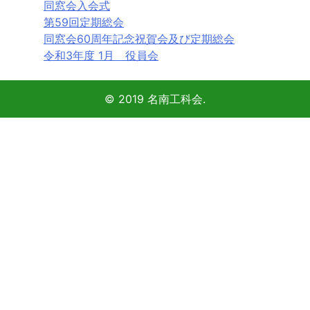
同窓会入会式
第59回定期総会
同窓会60周年記念祝賀会及び定期総会
令和3年度 1月 役員会
© 2019 名南工科会.