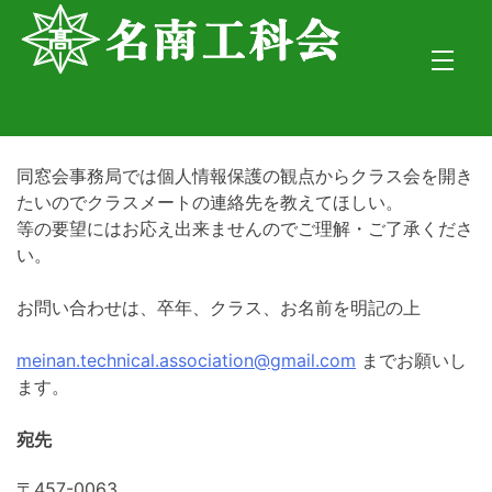
Skip
to
content
同窓会事務局では個人情報保護の観点からクラス会を開き
たいのでクラスメートの連絡先を教えてほしい。
等の要望にはお応え出来ませんのでご理解・ご了承くださ
い。
お問い合わせは、卒年、クラス、お名前を明記の上
meinan.technical.association@gmail.com
までお願いし
ます。
宛先
〒457-0063